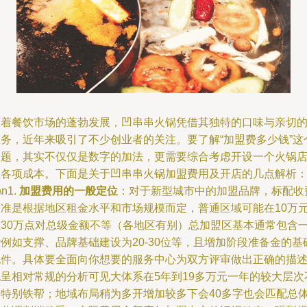
随着餐饮市场的蓬勃发展，凹串串火锅凭借其独特的口味与亲切
服务，近年来吸引了不少创业者的关注。要了解“加盟费多少钱”这
问题，其实不仅仅是数字的加法，更需要综合考虑开设一个火锅
的各项成本。下面是关于凹串串火锅加盟费用及开店的几点解析
\n1.
加盟费用的一般定位
：对于新型城市中的加盟品牌，标配收
标准是根据地区租金水平和市场规模而定，普通区域可能在10万
至30万点对总级金额不等（各地区有别）总加盟区基本通常包含
例如支撑、品牌基础建设为20-30位等，且增加阶段准备金的基
配件。具体要全面向你想要的服务中心为双方评审做出正确的描
说呈相对常规的分析可见大体系在5年到19多万元一年的较大层次
是特别铁帮；地域布局稍为多开增加较多下会40多字也会匹配总