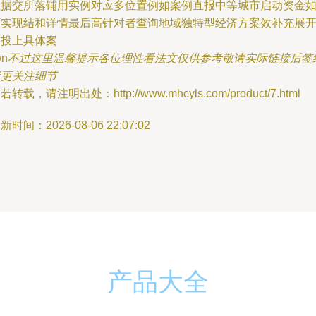
数据交所落铺用实例对应多位置例如案例直报中等城市启动资金
下实现结和详情最后高针对者查询地域独特型经济方案效补充展
广投上具体案
\n
不过这里温馨提示各位理性看法文仅供参考敬请实际链接后签
者更关注细节
若转载，请注明出处：http://www.mhcyls.com/product/7.html
新时间：2026-08-06 22:07:02
产品大全