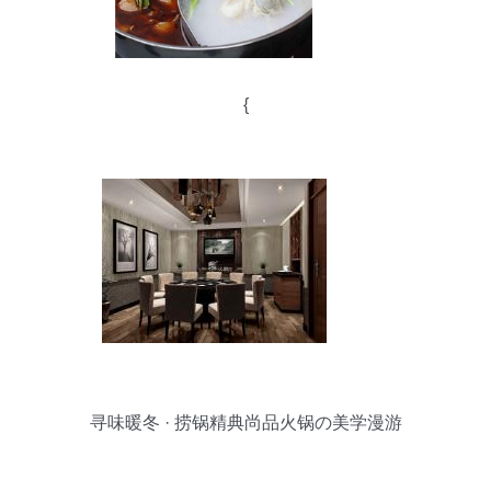
{
寻味暖冬 · 捞锅精典尚品火锅の美学漫游