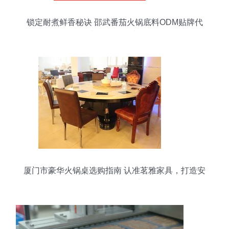
锁定耐煮鲜香秘诀 邵武番茄火锅底料ODM贴牌代
加工全面指南
厦门市豪华火锅桌选购指南 认准茗雅家具，打造安
全舒适的火锅店